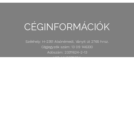
CÉGINFORMÁCIÓK​
Székhely: H-2351 Alsónémedi, Ványit út 2765 hrsz.
Cégjegyzék szám: 13 09 146330
Adószám: 23311624-2-13
VAT: HU23311624
Timo: 256094
Minden jog fenntartva © 2022
Steker Sped Kft.
A weboldalt a
Magna Digital
készítette.