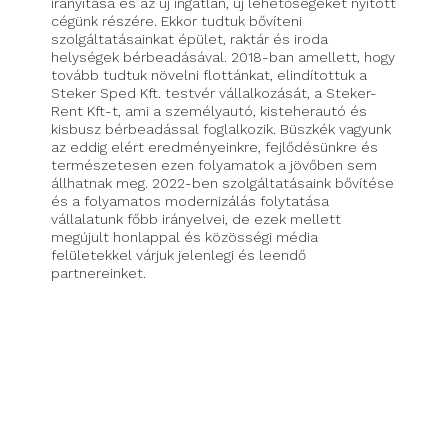
irányítása és az új ingatlan, új lehetőségeket nyitott
cégünk részére. Ekkor tudtuk bővíteni
szolgáltatásainkat épület, raktár és iroda
helységek bérbeadásával. 2018-ban amellett, hogy
tovább tudtuk növelni flottánkat, elindítottuk a
Steker Sped Kft. testvér vállalkozását, a Steker-
Rent Kft-t, ami a személyautó, kisteherautó és
kisbusz bérbeadással foglalkozik. Büszkék vagyunk
az eddig elért eredményeinkre, fejlődésünkre és
természetesen ezen folyamatok a jövőben sem
állhatnak meg. 2022-ben szolgáltatásaink bővítése
és a folyamatos modernizálás folytatása
vállalatunk főbb irányelvei, de ezek mellett
megújult honlappal és közösségi média
felületekkel várjuk jelenlegi és leendő
partnereinket.