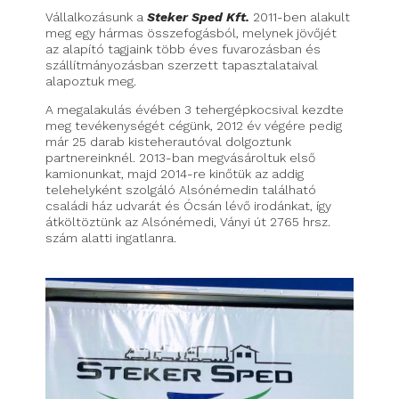
Vállalkozásunk a
Steker Sped Kft.
2011-ben alakult
meg egy hármas összefogásból, melynek jövőjét
az alapító tagjaink több éves fuvarozásban és
szállítmányozásban szerzett tapasztalataival
alapoztuk meg.
A megalakulás évében 3 tehergépkocsival kezdte
meg tevékenységét cégünk, 2012 év végére pedig
már 25 darab kisteherautóval dolgoztunk
partnereinknél. 2013-ban megvásároltuk első
kamionunkat, majd 2014-re kinőtük az addig
telehelyként szolgáló Alsónémedin található
családi ház udvarát és Ócsán lévő irodánkat, így
átköltöztünk az Alsónémedi, Ványi út 2765 hrsz.
szám alatti ingatlanra.